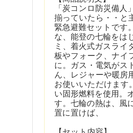
「炭コンロ防災備人
揃っていたら・・と
緊急避難セットです
な、能登の七輪をは
ミ、着火式ガスライ
板やフォーク、ナイ
に。ガス・電気がス
ん、レジャーや暖房
お使いいただけます
い固形燃料を使用。
す。七輪の熱は、風
置に置けば、
【セット内容】