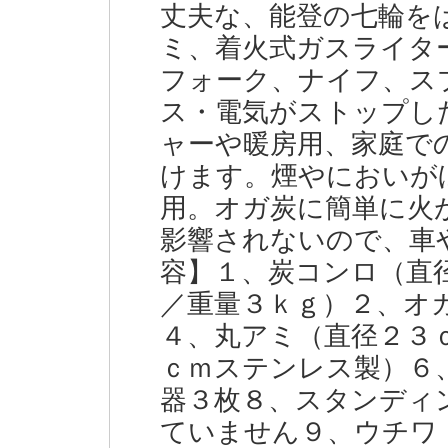
丈夫な、能登の七輪を
ミ、着火式ガスライタ
フォーク、ナイフ、ス
ス・電気がストップし
ャーや暖房用、家庭で
けます。煙やにおいが
用。オガ炭に簡単に火
影響されないので、車
容】１、炭コンロ（直
／重量３ｋｇ）２、オ
４、丸アミ（直径２３
ｃｍステンレス製）６
器３枚８、スタンディ
ていません９、ウチワ