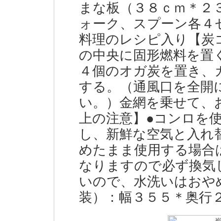
まな板（３８ｃｍ＊２
ォーク、スプーン各４
料理のレシピ入り【炭
の中央に固形燃料を置
４個のオガ炭を置き、
する。（通風口を全開
い。）金網を乗せて、
上の注意】●コンロを
し、新鮮な空気と入れ
めたまま使用する場合
なりますので必ず換気
いので、水洗いはおや
装）：幅３５５＊奥行