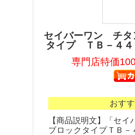
セイバーワン チタ
タイプ ＴＢ－４４
専門店特価10
おすす
【商品説明文】「セイ
ブロックタイプＴＢ－