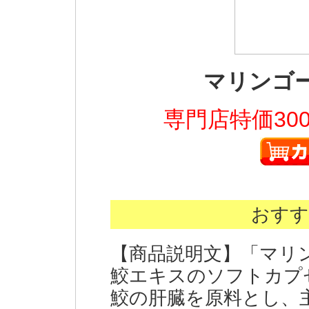
マリンゴ
専門店特価30
おすす
【商品説明文】「マリ
鮫エキスのソフトカプ
鮫の肝臓を原料とし、