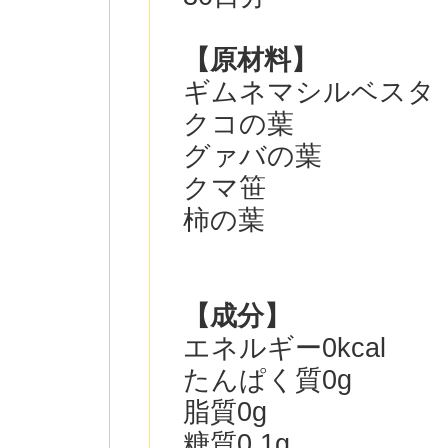
【原材料】
ギムネマシルベスタ
クコの葉
グァバの葉
クマ笹
柿の葉
【成分】
エネルギー0kcal
たんぱく質0g
脂質0g
糖質0.1g